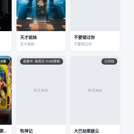
天才姐妹
不要错过你
天才姐妹
不要错过你
全8集
连载中, 每周日 11:00更新
已完结
费城永远阳光灿烂第十六季
牧神记
大巴劫案疑云