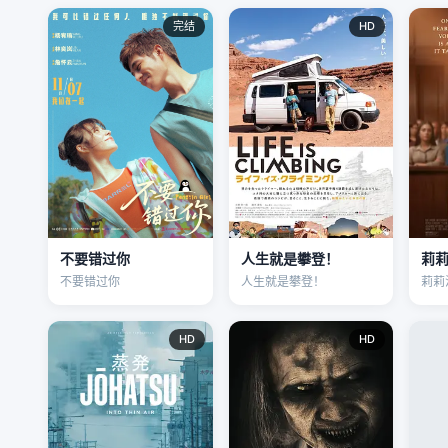
完结
HD
不要错过你
人生就是攀登！
莉
不要错过你
人生就是攀登！
莉莉
HD
HD