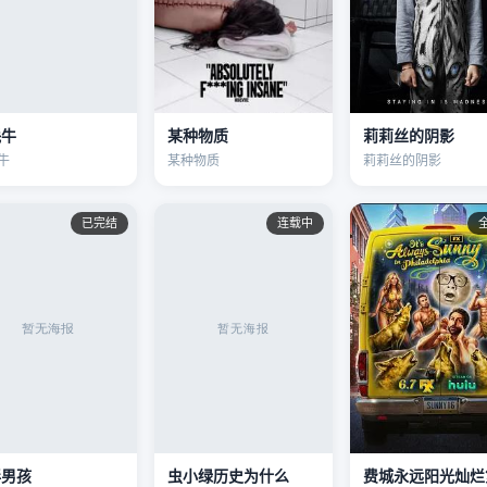
牦牛
某种物质
莉莉丝的阴影
牛
某种物质
莉莉丝的阴影
已完结
连载中
伴男孩
虫小绿历史为什么