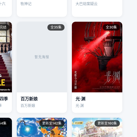
十六
牧神记
大巴劫案疑云
完结
全35集
全30集
四季
百万新娘
光·渊
季
百万新娘
光·渊
54集
更新至142集
更新至160集