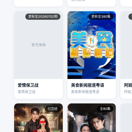
更新至20260702期
更新至380集
爱情保卫战
美食新闻报道粤语
阿
爱情保卫战
美食新闻报道粤语
阿姐
已完结
全80集