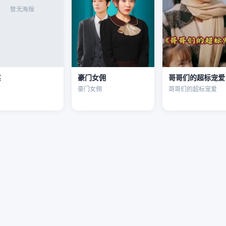
燃
豪门女佣
哥哥们的超标宠爱
豪门女佣
哥哥们的超标宠爱